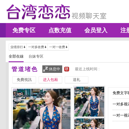
免费专区
点数充值
会员登入
注
业绩排行
一对多收费
一对一收费
全部在線
台妹专区
管道堵色
休息中
最近上线时间 :
免費視訊
进入包厢
送礼
免费文字聊
一对多视
一对一视