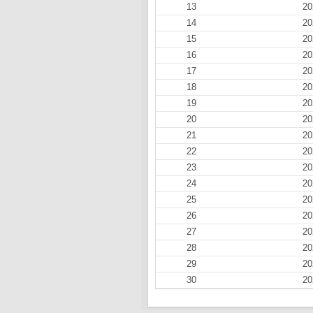
13
20
14
20
15
20
16
20
17
20
18
20
19
20
20
20
21
20
22
20
23
20
24
20
25
20
26
20
27
20
28
20
29
20
30
20