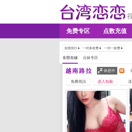
免费专区
点数充值
业绩排行
一对多收费
一对一收费
全部在線
台妹专区
越南路拉
休息中
免費視訊
进入包厢
送