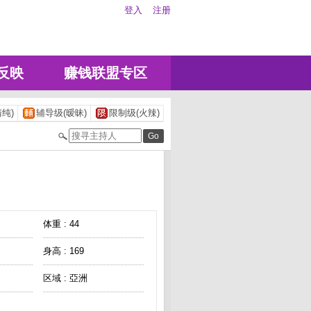
登入
注册
反映
赚钱联盟专区
纯)
辅导级(暧昧)
限制级(火辣)
体重 : 44
身高 : 169
区域 : 亞洲