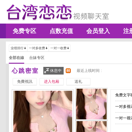
免费专区
点数充值
会员登入
注
业绩排行
一对多收费
一对一收费
全部在線
台妹专区
心跳密室
休息中
最近上线时间 :
免費視訊
进入包厢
送礼
免费文字聊
一对多视
一对一视