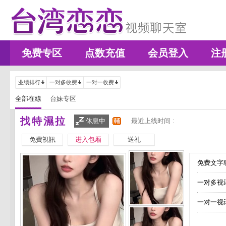
免费专区
点数充值
会员登入
注
业绩排行
一对多收费
一对一收费
全部在線
台妹专区
找特濕拉
休息中
最近上线时间 :
免費視訊
进入包厢
送礼
免费文字聊
一对多视
一对一视