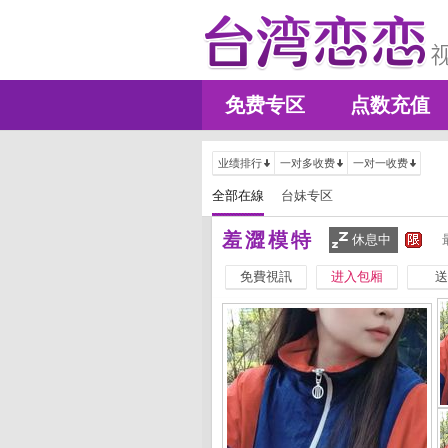
免费专区
点数充值
业绩排行
一对多收费
一对一收费
全部在線
台妹专区
羞澀模特
休息中
免費視訊
进入包厢
送