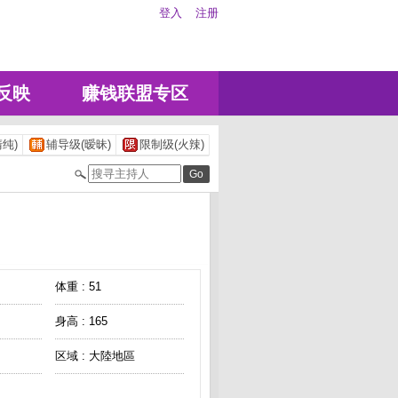
登入
注册
反映
赚钱联盟专区
纯)
辅导级(暧昧)
限制级(火辣)
体重 : 51
身高 : 165
区域 : 大陸地區