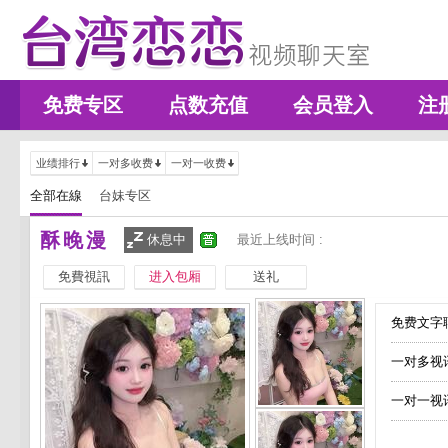
免费专区
点数充值
会员登入
注
业绩排行
一对多收费
一对一收费
全部在線
台妹专区
酥晚漫
休息中
最近上线时间 :
免費視訊
进入包厢
送礼
免费文字聊
一对多视
一对一视