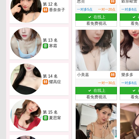
恩霓
穀奈歐蕾
第 12 名
香奈奈子
一对多5点
一对一20点
一对多8点
在线上
看免费视讯
看免
第 13 名
寒霜
小美嘉
樂多多
第 14 名
懼高症
一对一30点
一对多8点
在线上
看免费视讯
看免
第 15 名
夏思甯