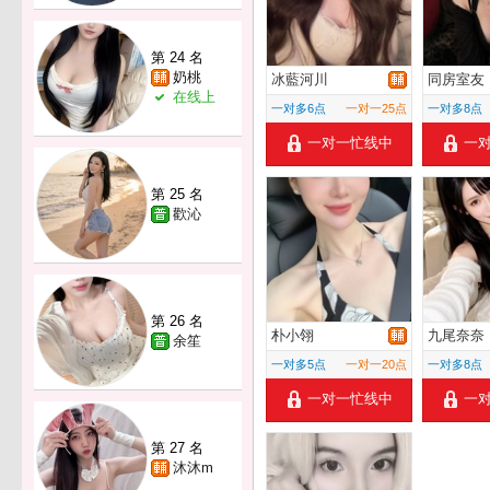
第 24 名
奶桃
冰藍河川
同房室友
在线上
一对多6点
一对一25点
一对多8点
一对一忙线中
一
第 25 名
歡沁
第 26 名
朴小翎
九尾奈奈
余笙
一对多5点
一对一20点
一对多8点
一对一忙线中
一
第 27 名
沐沐m