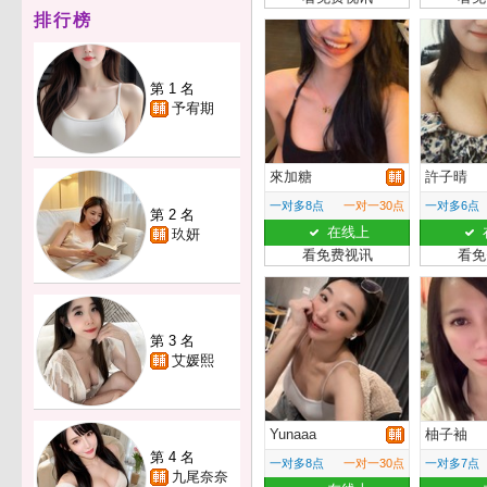
排行榜
第 1 名
予宥期
來加糖
許子晴
一对多8点
一对一30点
一对多6点
第 2 名
在线上
玖妍
看免费视讯
看免
第 3 名
艾媛熙
Yunaaa
柚子袖
第 4 名
一对多8点
一对一30点
一对多7点
九尾奈奈