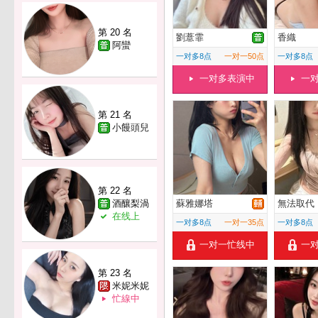
第 20 名
劉薏霏
香織
阿蠻
一对多8点
一对一50点
一对多8点
一对多表演中
一
第 21 名
小饅頭兒
第 22 名
酒釀梨渦
蘇雅娜塔
無法取代
在线上
一对多8点
一对一35点
一对多8点
一对一忙线中
一
第 23 名
米妮米妮
忙線中