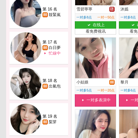
第 16 名
雪碧寧寧
沐嫣
筱緊嵐
一对多8点
一对一50点
一对多8点
在线上
看免费视讯
看免
第 17 名
白日夢
忙線中
第 18 名
小姑娘
黎月
出氣包
一对多5点
一对一20点
一对多6点
一对多表演中
一
第 19 名
梨芽