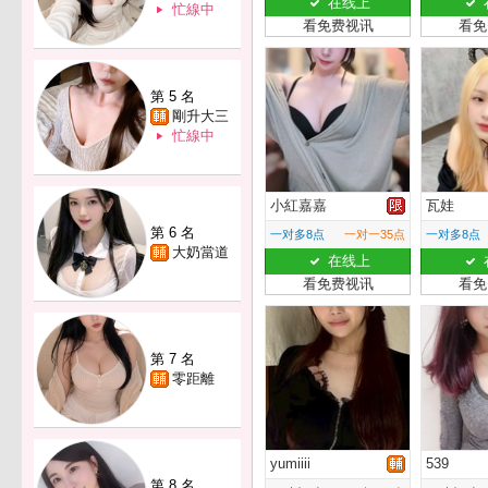
在线上
忙線中
看免费视讯
看免
第 5 名
剛升大三
忙線中
小紅嘉嘉
瓦娃
第 6 名
一对多8点
一对一35点
一对多8点
大奶當道
在线上
看免费视讯
看免
第 7 名
零距離
yumiiii
539
第 8 名