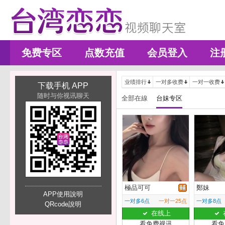
免费专区
点数充值
会员登入
注
业绩排行
一对多收费
一对一收费
下载手机 APP
随时与你视讯聊天
全部在線
台妹专区
極品可可
鄭妹
APP使用說明
一对多6点
一对一25点
一对多8点
QRcode說明
在线上
看免费视讯
看免