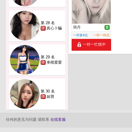
第 28 名
簡丹
真心卜騙
一对多8点
一对一45点
一对一忙线中
第 29 名
車模愛愛
第 30 名
妹寶
任何的意见与问题 请联系
在线客服