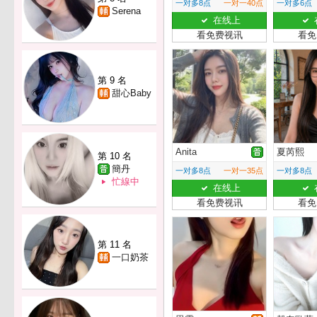
一对多8点
一对一40点
一对多6点
Serena
在线上
看免费视讯
看免
第 9 名
甜心Baby
Anita
夏芮熙
第 10 名
簡丹
一对多8点
一对一35点
一对多8点
忙線中
在线上
看免费视讯
看免
第 11 名
一口奶茶